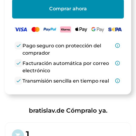
Comprar ahora
check
Pago seguro con protección del
info_outline
comprador
check
Facturación automática por correo
info_outline
electrónico
check
Transmisión sencilla en tiempo real
info_outline
bratislav.de Cómpralo ya.
1.
shopping_cart